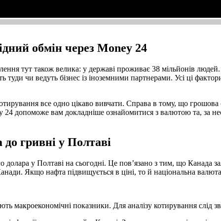
Лип 2023
Лип 2023
Січ 2024
Січ 2024
Лип 2024
Лип 2024
ідний обмін через Money 24
елення тут також велика: у державі проживає 38 мільйонів людей.
ть туди чи ведуть бізнес із іноземними партнерами. Усі ці факт
котирування все одно цікаво вивчати. Справа в тому, що грошо
ey 24 допоможе вам докладніше ознайомитися з валютою та, за не
 до гривні у Полтаві
олара у Полтаві на сьогодні. Це пов’язано з тим, що Канада зал
ади. Якщо нафта підвищується в ціні, то й національна валюта
ють макроекономічні показники. Для аналізу котирування слід зв