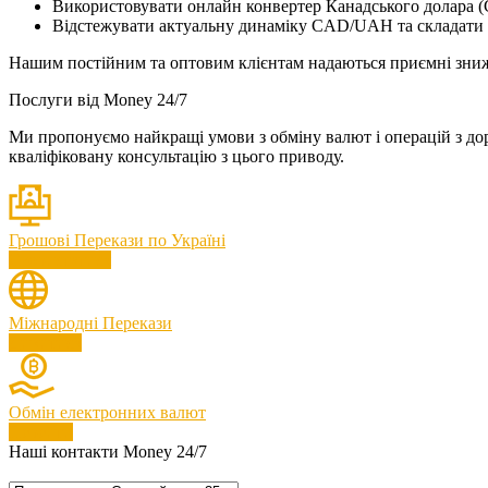
Використовувати онлайн конвертер Канадського долара 
Відстежувати актуальну динаміку CAD/UAH та складати 
Нашим постійним та оптовим клієнтам надаються приємні зни
Послуги
від Money 24/7
Ми пропонуємо найкращі умови з обміну валют і операцій з до
кваліфіковану консультацію з цього приводу.
Грошові Перекази по Україні
Скористатися
Міжнародні Перекази
Дивитися
Обмін електронних валют
Перейти
Наші контакти
Money 24/7