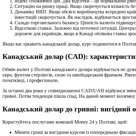
Індекс споживчих цін. Два відсотки – це нормальний рівен
Ситуацію на ринку праці. Якщо скорочується кількість б
Динаміку ВВП. Якщо обсяги виробництва всередині краї
інвестицій скорочується. Як наслідок, відбувається зроста
Сальдо торговельного балансу. Цінність валюти підвищує
Відсоткові ставки. Залежно від поточної ситуації, Цент
дорожче для українців, якщо в Канаді облікова ставка зрос
Якщо вас цікавить канадський долар, курс подивитися в Полтав
Канадський долар (CAD): характеристи
Обмін валют у Полтаві канадського долара відбувається не дуж
євро, фунтом стерлінгів, єною та швейцарським франком. Рівен
початківці, і професіонали.
За останні два роки у співвідношенні CAD/UAH відбулися зміни.
гривні. Потім тенденція пішла спад. На даний момент іноземну
Канадський долар до гривні: вигідний о
Користуйтесь послугами компанії Money 24 у Полтаві, щоб:
Міняти гроші за вигідним курсом із попередньою фіксаці