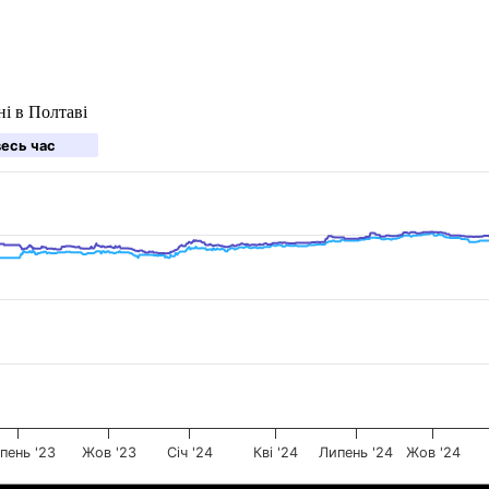
і в Полтаві
весь час
пень '23
Жов '23
Січ '24
Кві '24
Липень '24
Жов '24