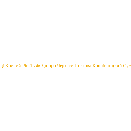
вці
Кривий Ріг
Львів
Дніпро
Черкаси
Полтава
Кропівницкий
Cу
 до Гривні на сьогодні в Полт