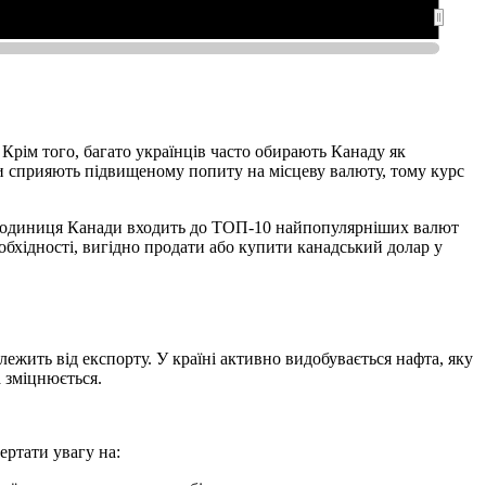
Січ 2025
Січ 2025
Лип 2025
Лип 2025
Січ 2026
Січ 2026
 Крім того, багато українців часто обирають Канаду як
ори сприяють підвищеному попиту на місцеву валюту, тому курс
ва одиниця Канади входить до ТОП-10 найпопулярніших валют
обхідності, вигідно продати або купити канадський долар у
ежить від експорту. У країні активно видобувається нафта, яку
 зміцнюється.
ертати увагу на: