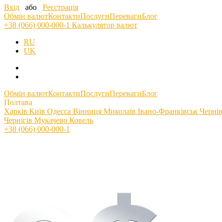
Вхід
або
Реєстрація
Обмін валют
Контакти
Послуги
Переваги
Блог
+38 (066) 000-000-1
Калькулятор валют
RU
UK
Обмін валют
Контакти
Послуги
Переваги
Блог
Полтава
Харків
Київ
Одесса
Вінниця
Миколаїв
Івано-Франківськ
Черні
Чернігів
Мукачево
Ковель
+38 (066) 000-000-1
Курс обміну Канадський Долар