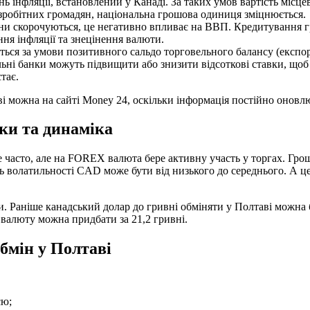
ь інфляції, встановлений у Канаді. За таких умов вартість місце
езробітних громадян, національна грошова одиниця зміцнюється.
ни скорочуються, це негативно впливає на ВВП. Кредитування 
ння інфляції та знецінення валюти.
ться за умови позитивного сальдо торговельного балансу (експо
ральні банки можуть підвищити або знизити відсоткові ставки, 
тає.
і можна на сайті Money 24, оскільки інформація постійно оновл
ки та динаміка
е часто, але на FOREX валюта бере активну участь у торгах. Гр
ь волатильності CAD може бути від низького до середнього. А ц
 Раніше канадський долар до гривні обміняти у Полтаві можна бу
 валюту можна придбати за 21,2 гривні.
бмін у Полтаві
єю;