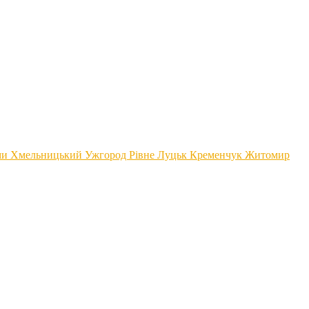
ми
Хмельницький
Ужгород
Рівне
Луцьк
Кременчук
Житомир
аві