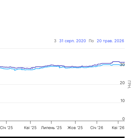
З
31 серп. 2020
По
20 трав. 2026
30
ГРН.
20
10
0
Січ '25
Кві '25
Липень '25
Жов '25
Січ '26
Кві '26