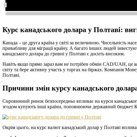
Лип 2022
Лип 2022
Січ 2023
Січ 2023
Курс канадського долара у Полтаві: виг
Канада – це друга країна у світі за величиною. Чисельність нас
привабливу для міграції країну. А багато інших людей інвестую
канадського долара до гривні у Полтаві є досить високим.
Навіть якщо прямо зараз вам не потрібен обмін CAD/UAH, це 
світу та бере активну участь у торгах на біржах. Компанія Mon
Полтаві.
Причини змін курсу канадського долара
Сировинний ринок безпосередньо впливає на курси канадського д
згодом купують інші країни, поповнюючи державний бюджет Кан
Окрім цього, на курс валют канадський долар у Полтаві вплива