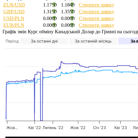
EUR/USD
1.1750
1.1840
Створити заявку
GBP/USD
1.3150
1.3550
Створити заявку
USD/PLN
0.0000
0.0000
Створити заявку
EUR/PLN
0.0000
0.0000
Створити заявку
Графік змін
Курс обміну Канадський Долар до Гривні на сьогодн
Період
За останні дні
За останній місяць
За 
Жов…
Кві '22
Липень '22
Жов '22
Січ '23
Кві '23
Ли