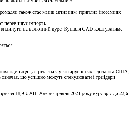
вої валюти тримається стабільною.
громадян також стає менш активним, приплив іноземних
рт перевищує імпорт).
щоб вплинути на валютний курс. Купівля CAD коштуватиме
юється.
ошова одиниця зустрічається у котируваннях з доларом США,
е означає, що успішно можуть спекулювати і трейдери-
ло за 18,9 UAH. Але до травня 2021 року курс зріс до 22,6